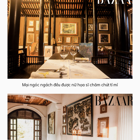
Mọi ngóc ngách đều được nữ họa sĩ chăm chút tỉ mỉ