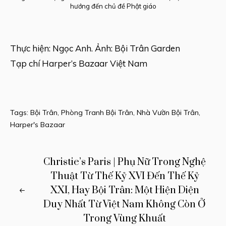
hướng đến chủ đề Phật giáo
Thực hiện: Ngọc Anh. Ảnh: Bội Trân Garden
Tạp chí Harper’s Bazaar Việt Nam
Tags:
Bội Trân
,
Phòng Tranh Bội Trân
,
Nhà Vườn Bội Trân
,
Harper's Bazaar
Christie’s Paris | Phụ Nữ Trong Nghệ
Thuật Từ Thế Kỷ XVI Đến Thế Kỷ
XXI, Hay Bội Trân: Một Hiện Diện
Duy Nhất Từ Việt Nam Không Còn Ở
Trong Vùng Khuất