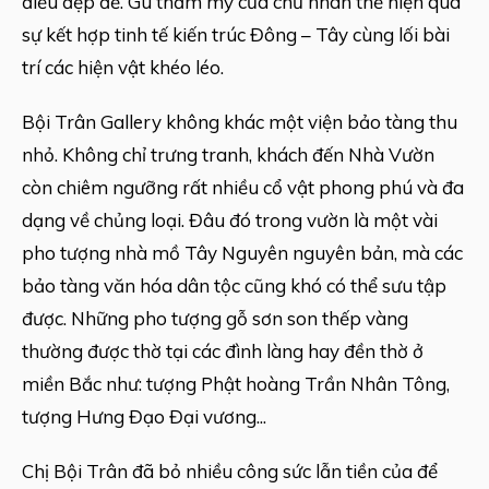
điều đẹp đẽ. Gu thẩm mỹ của chủ nhân thể hiện qua
sự kết hợp tinh tế kiến trúc Đông – Tây cùng lối bài
trí các hiện vật khéo léo.
Bội Trân Gallery không khác một viện bảo tàng thu
nhỏ. Không chỉ trưng tranh, khách đến Nhà Vườn
còn chiêm ngưỡng rất nhiều cổ vật phong phú và đa
dạng về chủng loại. Đâu đó trong vườn là một vài
pho tượng nhà mồ Tây Nguyên nguyên bản, mà các
bảo tàng văn hóa dân tộc cũng khó có thể sưu tập
được. Những pho tượng gỗ sơn son thếp vàng
thường được thờ tại các đình làng hay đền thờ ở
miền Bắc như: tượng Phật hoàng Trần Nhân Tông,
tượng Hưng Đạo Đại vương...
Chị Bội Trân đã bỏ nhiều công sức lẫn tiền của để