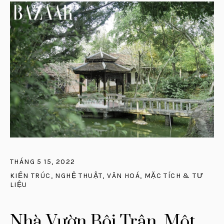
THÁNG 5 15, 2022
KIẾN TRÚC
,
NGHỆ THUẬT
,
VĂN HOÁ
,
MẶC TÍCH & TƯ
LIỆU
Nhà Vườn Bội Trân, Một